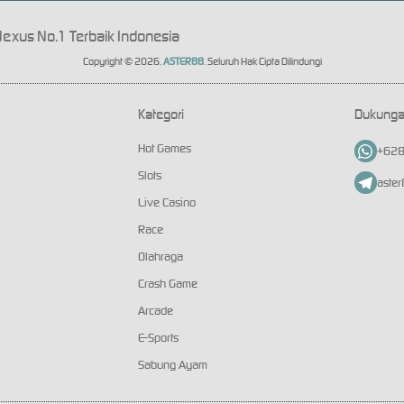
Nexus No.1 Terbaik Indonesia
Copyright © 2026.
ASTER88
. Seluruh Hak Cipta Dilindungi
Kategori
Dukung
Hot Games
+62
Slots
aster
Live Casino
Race
Olahraga
Crash Game
Arcade
E-Sports
Sabung Ayam