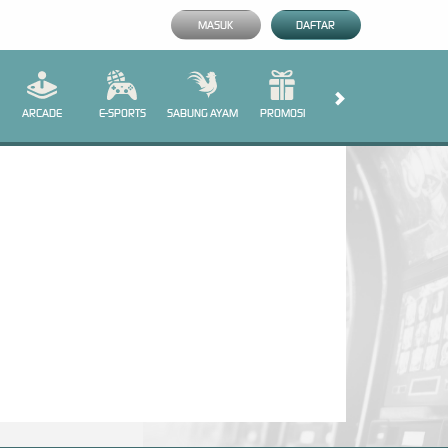
MASUK
DAFTAR
ARCADE
E-SPORTS
SABUNG AYAM
PROMOSI