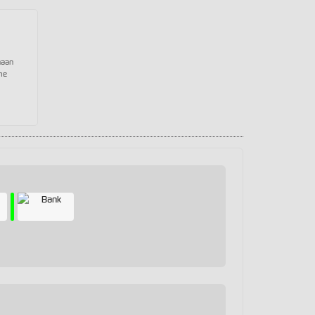
haan
ame