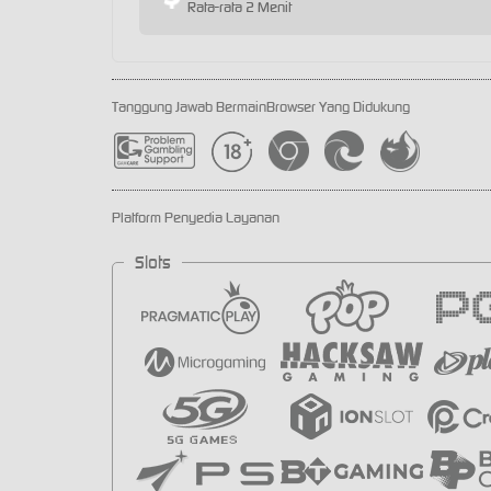
Rata-rata 2 Menit
Tanggung Jawab Bermain
Browser Yang Didukung
Platform Penyedia Layanan
Slots