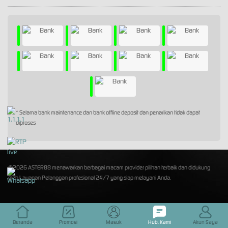
* Selama bank maintenance dan bank offline deposit dan penarikan tidak dapat
diproses
©2026 ASTER88 menawarkan berbagai macam provider pilihan terbaik dan didukung
oleh Layanan Pelanggan profesional 24/7 yang siap melayani Anda.
Beranda
Promosi
Masuk
Hub. Kami
Akun Saya