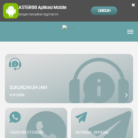
×
ASTER88 Aplikasi Mobile
UNDUH
Jangan tampilkan lagi hari ini
DUKUNGAN 24 JAM
KLIK DISINI
+6287897731690
ASTER88_OFFICIAL