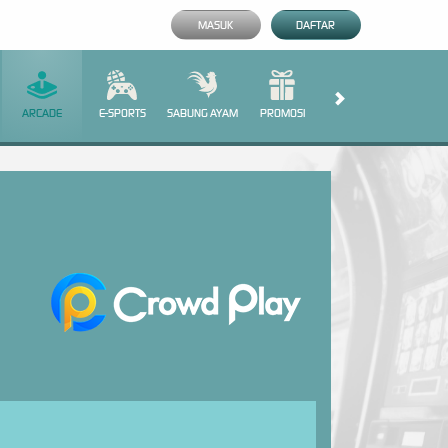
MASUK
DAFTAR
ARCADE
E-SPORTS
SABUNG AYAM
PROMOSI