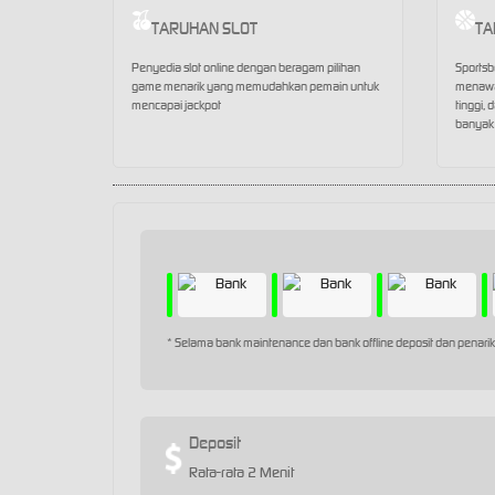
TARUHAN SLOT
TA
Penyedia slot online dengan beragam pilihan
Sportsb
game menarik yang memudahkan pemain untuk
menawar
mencapai jackpot
tinggi,
banyak 
* Selama bank maintenance dan bank offline deposit dan penarik
Deposit
Rata-rata 2 Menit