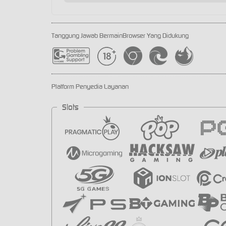
Tanggung Jawab Bermain
Browser Yang Didukung
Platform Penyedia Layanan
Slots