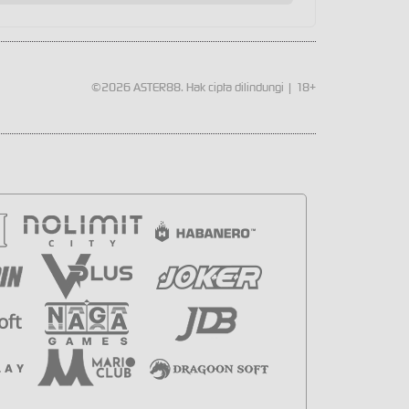
©2026 ASTER88. Hak cipta dilindungi | 18+