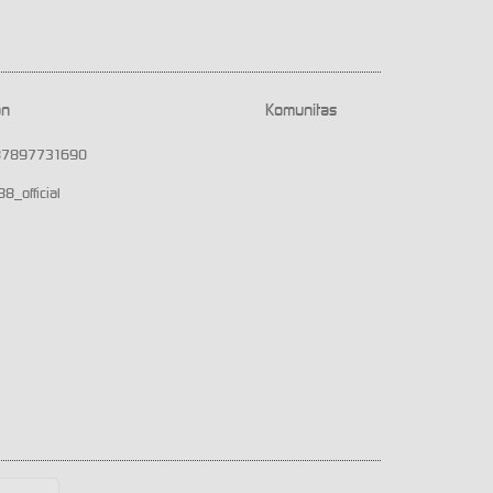
an
Komunitas
87897731690
88_official