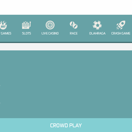
T GAMES
SLOTS
LIVE CASINO
RACE
OLAHRAGA
CRASH GAME
CROWD PLAY